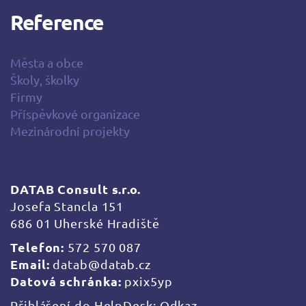
Reference
Města a obce
Školy, školky
Firmy
Příspěvkové organizace
Mezinárodní projekty
DATAB Consult s.r.o.
Josefa Stancla 151
686 01 Uherské Hradiště
Telefon:
572 570 087
Email:
datab@datab.cz
Datová schránka:
pxix5yp
Přihlášení do HelpDesk:
Odkaz