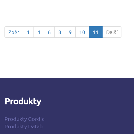
Zpět
1
4
6
8
9
10
11
Další
Produkty
Produkty Gordic
Produkty Datab