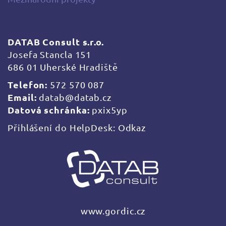
DATAB Consult s.r.o.
Josefa Stancla 151
686 01 Uherské Hradiště
Telefon:
572 570 087
Email:
datab@datab.cz
Datová schránka:
pxix5yp
Přihlášení do HelpDesk:
Odkaz
www.gordic.cz