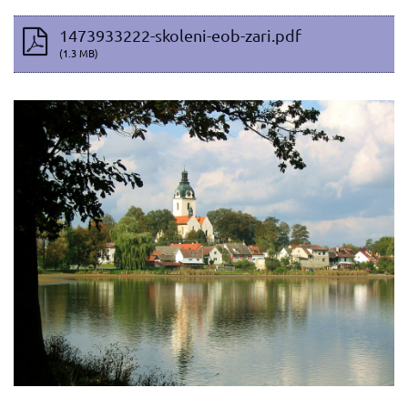
1473933222-skoleni-eob-zari.pdf
(1.3 MB)