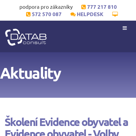
podpora pro zákazníky
777 217 810
572 570 087
HELPDESK
Aktuality
Školení Evidence obyvatel a
Evidence obyvatel - Volby