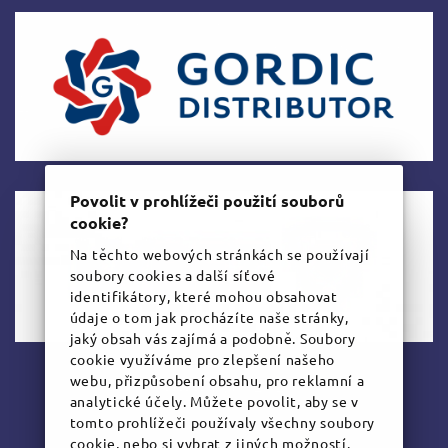
Povolit v prohlížeči použití souborů
cookie?
Na těchto webových stránkách se používají
soubory cookies a další síťové
identifikátory, které mohou obsahovat
údaje o tom jak procházíte naše stránky,
jaký obsah vás zajímá a podobně. Soubory
cookie využíváme pro zlepšení našeho
webu, přizpůsobení obsahu, pro reklamní a
www.kybez.cz
analytické účely. Můžete povolit, aby se v
tomto prohlížeči používaly všechny soubory
cookie, nebo si vybrat z jiných možností.