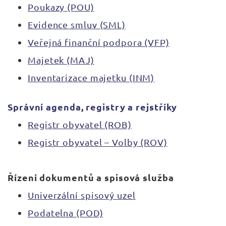
Poukazy (POU)
Evidence smluv (SML)
Veřejná finanční podpora (VFP)
Majetek (MAJ)
Inventarizace majetku (INM)
Správní agenda, registry a rejstříky
Registr obyvatel (ROB)
Registr obyvatel – Volby (ROV)
Řízení dokumentů a spisová služba
Univerzální spisový uzel
Podatelna (POD)