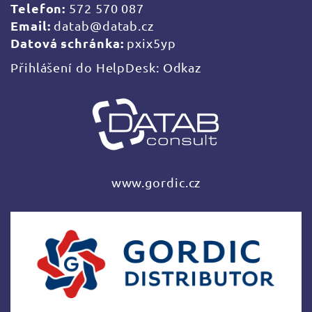
Telefon:
572 570 087
Email:
datab@datab.cz
Datová schránka:
pxix5yp
Přihlášení do HelpDesk:
Odkaz
www.gordic.cz