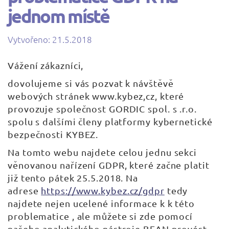
jednom místě
Vytvořeno: 21.5.2018
| Napsal:
Vážení zákazníci,
dovolujeme si vás pozvat k návštěvě
webových stránek www.kybez,cz, které
provozuje společnost GORDIC spol. s .r.o.
spolu s dalšími členy platformy kybernetické
bezpečnosti KYBEZ.
Na tomto webu najdete celou jednu sekci
věnovanou nařízení GDPR, které začne platit
již tento pátek 25.5.2018. Na
adrese
https://www.kybez.cz/gdpr
tedy
najdete nejen ucelené informace k k této
problematice , ale můžete si zde pomocí
našeho analytického nástroje BEAN provést