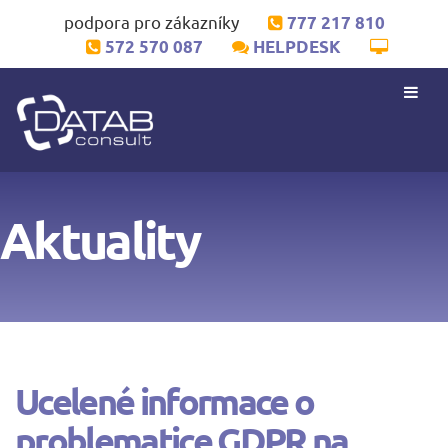
podpora pro zákazníky
777 217 810
572 570 087
HELPDESK
Aktuality
Ucelené informace o
problematice GDPR na