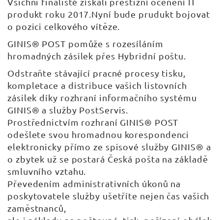
Všichni finalisté získali prestižní ocenění IT
produkt roku 2017.Nyní bude prudukt bojovat
o pozici celkového vítěze.
GINIS® POST pomůže s rozesíláním
hromadných zásilek přes Hybridní poštu.
Odstraňte stávající pracné procesy tisku,
kompletace a distribuce vašich listovních
zásilek díky rozhraní informačního systému
GINIS® a služby PostServis.
Prostřednictvím rozhraní GINIS® POST
odešlete svou hromadnou korespondenci
elektronicky přímo ze spisové služby GINIS® a
o zbytek už se postará Česká pošta na základě
smluvního vztahu.
Převedením administrativních úkonů na
poskytovatele služby ušetříte nejen čas vašich
zaměstnanců,