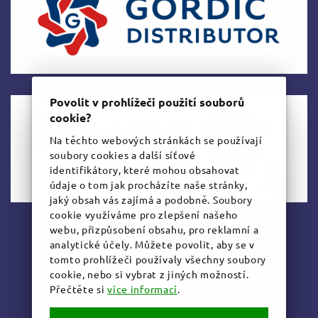
Povolit v prohlížeči použití souborů
cookie?
Na těchto webových stránkách se používají
soubory cookies a další síťové
identifikátory, které mohou obsahovat
údaje o tom jak procházíte naše stránky,
jaký obsah vás zajímá a podobně. Soubory
cookie využíváme pro zlepšení našeho
webu, přizpůsobení obsahu, pro reklamní a
www.kybez.cz
analytické účely. Můžete povolit, aby se v
tomto prohlížeči používaly všechny soubory
cookie, nebo si vybrat z jiných možností.
Přečtěte si
více informací
.
DATAB Consult s.r.o.
©2020 Copyright
,