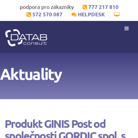
podpora pro zákazníky
777 217 810
572 570 087
HELPDESK
Aktuality
Produkt GINIS Post od
společnosti GORDIC spol. s