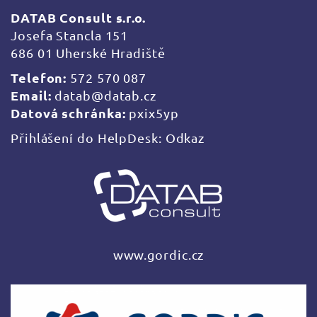
DATAB Consult s.r.o.
Josefa Stancla 151
686 01 Uherské Hradiště
Telefon:
572 570 087
Email:
datab@datab.cz
Datová schránka:
pxix5yp
Přihlášení do HelpDesk:
Odkaz
www.gordic.cz