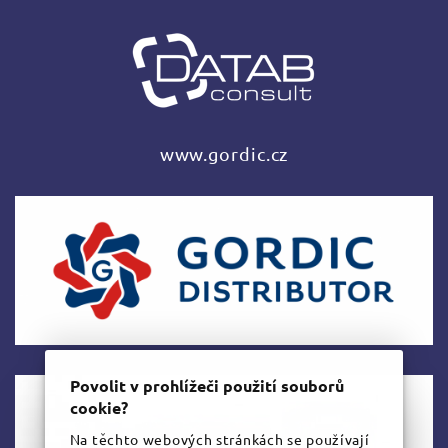
www.gordic.cz
Povolit v prohlížeči použití souborů
cookie?
Na těchto webových stránkách se používají