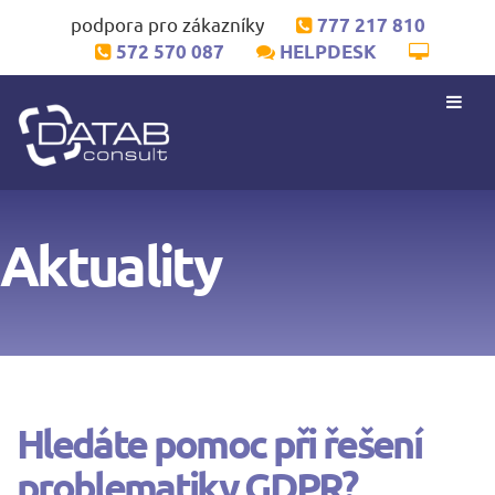
podpora pro zákazníky
777 217 810
572 570 087
HELPDESK
Aktuality
Hledáte pomoc při řešení
problematiky GDPR?